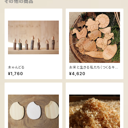
その他の商品
木ゃんどる
お米と生きる私たち（つくるキッ
ト）
¥1,760
¥4,620