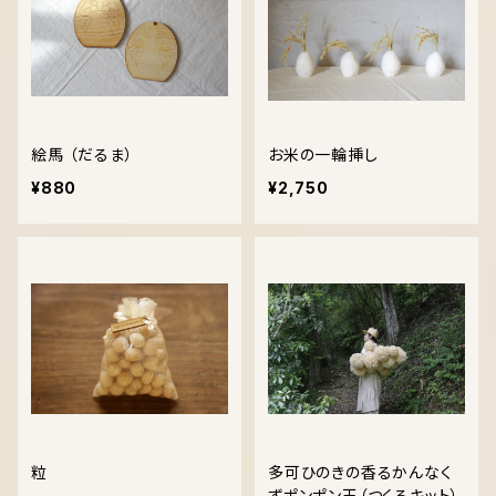
絵馬 （だるま）
お米の一輪挿し
¥880
¥2,750
粒
多可ひのきの香るかんなく
ずポンポン玉（つくるキット）